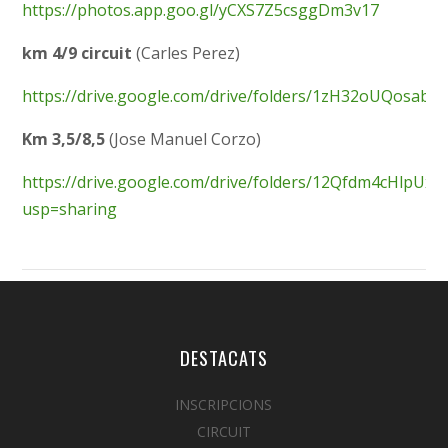
https://photos.app.goo.gl/yCXS7Z5csggDm3v17
km 4/9 circuit
(Carles Perez)
https://drive.google.com/drive/folders/1zH32oUQosab
Km 3,5/8,5
(Jose Manuel Corzo)
https://drive.google.com/drive/folders/12Qfdm4cHlpU
usp=sharing
DESTACATS
INSCRIPCIONS
CIRCUIT