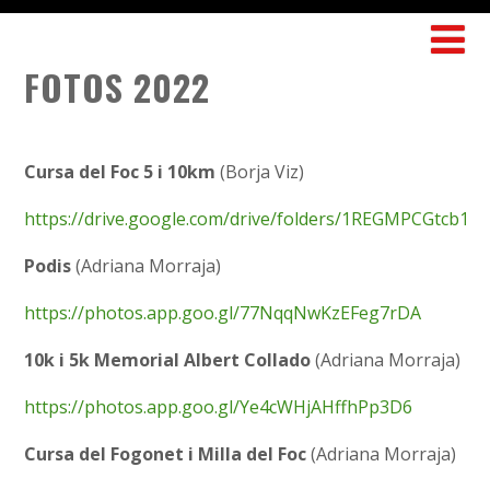
FOTOS 2022
Cursa del Foc 5 i 10km
(Borja Viz)
https://drive.google.com/drive/folders/1REGMPCGtc
Podis
(Adriana Morraja)
https://photos.app.goo.gl/77NqqNwKzEFeg7rDA
10k i 5k Memorial Albert Collado
(Adriana Morraja)
https://photos.app.goo.gl/Ye4cWHjAHffhPp3D6
Cursa del Fogonet i Milla del Foc
(Adriana Morraja)